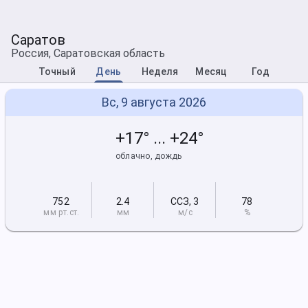
Саратов
Россия, Саратовская область
Точный
День
Неделя
Месяц
Год
Вс, 9 августа 2026
+17° ... +24°
облачно, дождь
752
2.4
ССЗ
,
3
78
мм рт
.ст.
мм
м/с
%