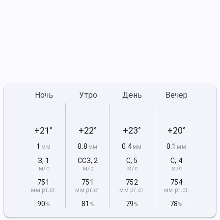
Ночь
Утро
День
Вечер
+21°
+22°
+23°
+20°
1
0.8
0.4
0.1
мм
мм
мм
мм
З
,
1
ССЗ
,
2
С
,
5
С
,
4
м/с
м/с
м/с
м/с
751
751
752
754
мм рт
.ст.
мм рт
.ст.
мм рт
.ст.
мм рт
.ст.
90
81
79
78
%
%
%
%