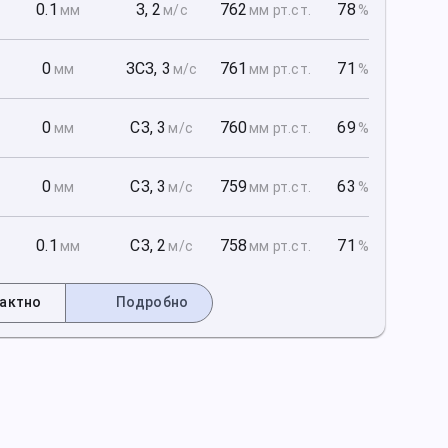
1
0.1
З
,
2
762
78
мм
м/с
мм рт
.ст.
%
1
0
ЗСЗ
,
3
761
71
мм
м/с
мм рт
.ст.
%
1
0
СЗ
,
3
760
69
мм
м/с
мм рт
.ст.
%
2
0
СЗ
,
3
759
63
мм
м/с
мм рт
.ст.
%
2
0.1
СЗ
,
2
758
71
мм
м/с
мм рт
.ст.
%
актно
Подробно