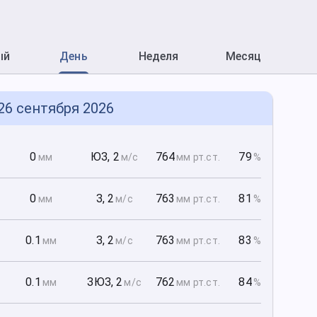
ый
День
Неделя
Месяц
 26 сентября 2026
0
0
ЮЗ
,
2
764
79
мм
м/с
мм рт
.ст.
%
0
0
З
,
2
763
81
мм
м/с
мм рт
.ст.
%
0
0.1
З
,
2
763
83
мм
м/с
мм рт
.ст.
%
0
0.1
ЗЮЗ
,
2
762
84
мм
м/с
мм рт
.ст.
%