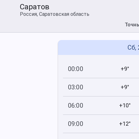
Саратов
Россия, Саратовская область
Точн
Сб,
00:00
+9°
766
93
мм рт
.ст.
%
03:00
+9°
766
100
мм рт
.ст.
%
06:00
+10°
766
100
мм рт
.ст.
%
09:00
+12°
767
65
мм рт
.ст.
%