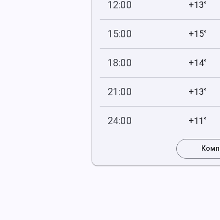
12:00
+13°
766
59
мм рт
.ст.
%
15:00
+15°
765
57
мм рт
.ст.
%
18:00
+14°
765
62
мм рт
.ст.
%
21:00
+13°
764
73
мм рт
.ст.
%
24:00
+11°
764
79
мм рт
.ст.
%
Комп