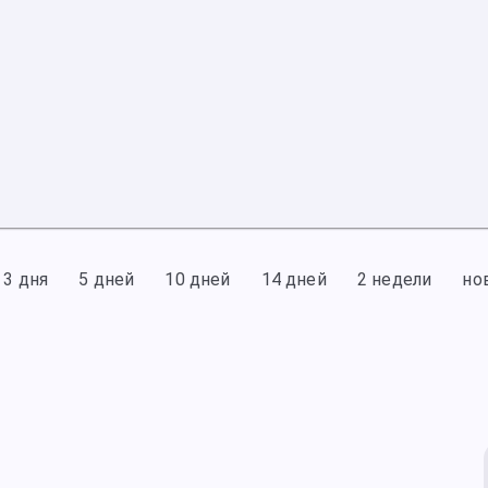
3 дня
5 дней
10 дней
14 дней
2 недели
но