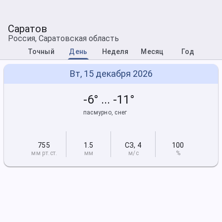
Саратов
Россия, Саратовская область
Точный
День
Неделя
Месяц
Год
Вт, 15 декабря 2026
-6° ... -11°
пасмурно, снег
755
1.5
СЗ
,
4
100
мм рт
.ст.
мм
м/с
%