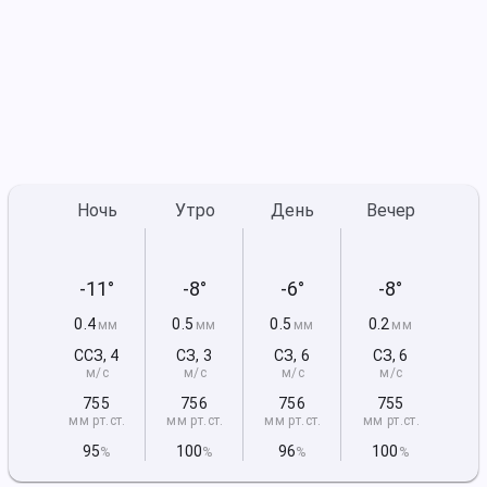
Ночь
Утро
День
Вечер
-11°
-8°
-6°
-8°
0.4
0.5
0.5
0.2
мм
мм
мм
мм
ССЗ
,
4
СЗ
,
3
СЗ
,
6
СЗ
,
6
м/с
м/с
м/с
м/с
755
756
756
755
мм рт
.ст.
мм рт
.ст.
мм рт
.ст.
мм рт
.ст.
95
100
96
100
%
%
%
%