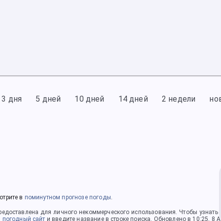
3 дня
5 дней
10 дней
14 дней
2 недели
но
отрите в
поминутном прогнозе погоды
.
едоставлена для личного некоммерческого использования. Чтобы узнать по
 погодный сайт
и введите название в строке поиска.
Обновлено в 10:25, 8 А