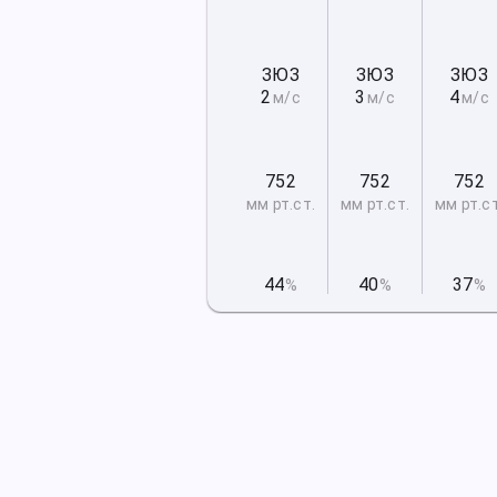
ЗЮЗ
ЗЮЗ
ЗЮЗ
2
3
4
м/с
м/с
м/с
752
752
752
мм рт
.ст.
мм рт
.ст.
мм рт
.с
44
40
37
%
%
%