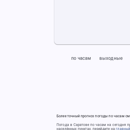
по часам
выходные
Более точный прогноз погоды по часам см
Погода в Саратове
по часам на сегодня
пр
населённых пунктах, перейдите на
главный