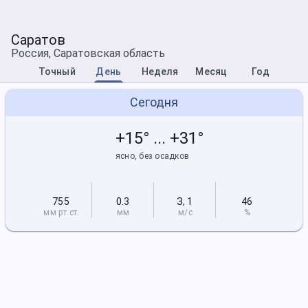
Саратов
Россия, Саратовская область
Точный
День
Неделя
Месяц
Год
Сегодня
+15° ... +31°
ясно, без осадков
755
0.3
З
,
1
46
мм рт
.ст.
мм
м/с
%