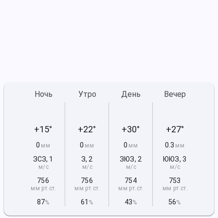
Ночь
Утро
День
Вечер
+15°
+22°
+30°
+27°
0
0
0
0.3
мм
мм
мм
мм
ЗСЗ
,
1
З
,
2
ЗЮЗ
,
2
ЮЮЗ
,
3
м/с
м/с
м/с
м/с
756
756
754
753
мм рт
.ст.
мм рт
.ст.
мм рт
.ст.
мм рт
.ст.
87
61
43
56
%
%
%
%