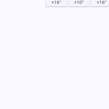
+16°
+10°
+16°