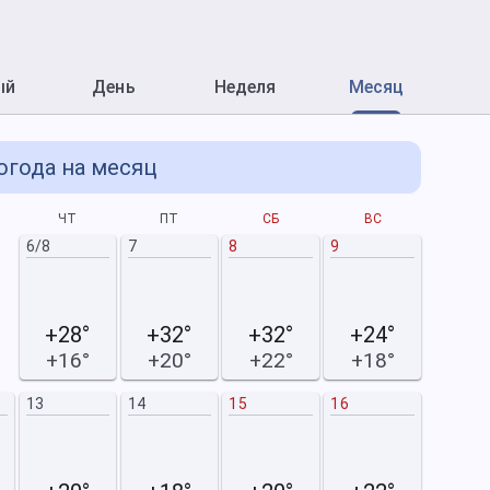
ый
День
Неделя
Месяц
огода на месяц
ЧТ
ПТ
СБ
ВС
П
6/8
7
8
9
+28°
+32°
+32°
+24°
+16°
+20°
+22°
+18°
13
14
15
16
7