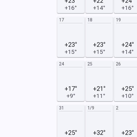
+23°
+22°
+24°
+16°
+14°
+16°
15
16
17
18
19
+23°
+23°
+24°
+15°
+15°
+14°
22
23
24
25
26
+17°
+21°
+25°
+9°
+11°
+10°
29
30
31
1/9
2
+25°
+32°
+23°