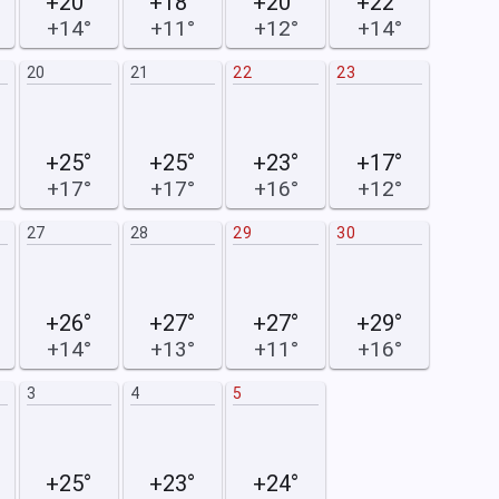
+20°
+18°
+20°
+22°
+14°
+11°
+12°
+14°
20
21
22
23
14
+25°
+25°
+23°
+17°
+17°
+17°
+16°
+12°
27
28
29
30
21
+26°
+27°
+27°
+29°
+14°
+13°
+11°
+16°
3
4
5
28
+25°
+23°
+24°