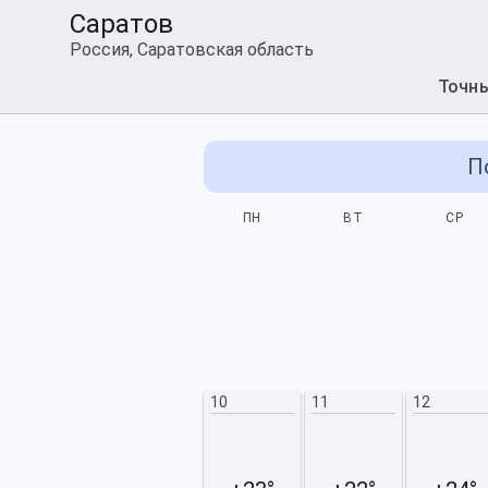
Саратов
Россия, Саратовская область
Точн
П
СБ
ВС
ПН
ВТ
СР
1/8
2
8
9
10
11
12