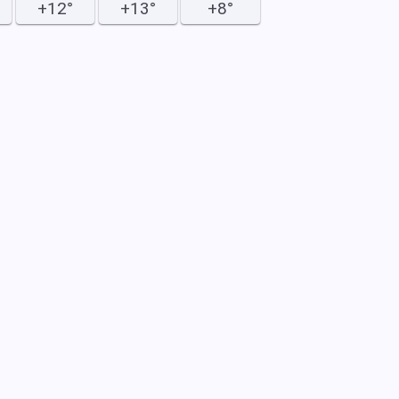
+12°
+13°
+8°