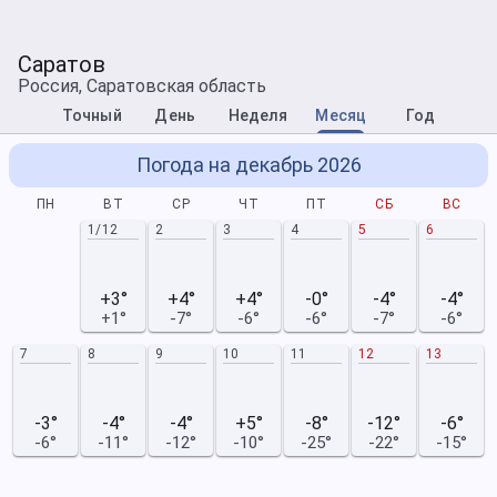
Саратов
Россия, Саратовская область
Точный
День
Неделя
Месяц
Год
Погода на декабрь 2026
ПН
ВТ
СР
ЧТ
ПТ
СБ
ВС
1/12
2
3
4
5
6
+3°
+4°
+4°
-0°
-4°
-4°
+1°
-7°
-6°
-6°
-7°
-6°
7
8
9
10
11
12
13
-3°
-4°
-4°
+5°
-8°
-12°
-6°
-6°
-11°
-12°
-10°
-25°
-22°
-15°