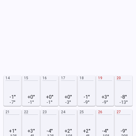
14
15
16
17
18
19
20
-1°
+0°
+0°
+0°
-1°
+3°
-8°
-7°
-1°
-1°
-3°
-9°
-9°
-13°
21
22
23
24
25
26
27
+1°
+3°
-4°
+2°
+2°
-4°
-9°